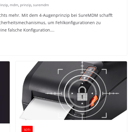
inzip
,
mdm
,
prinzip
,
suremdm
ichts mehr. Mit dem 4-Augenprinzip bei SureMDM schafft
herheitsmechanismus, um Fehlkonfigurationen zu
eine falsche Konfiguration….
SOTI