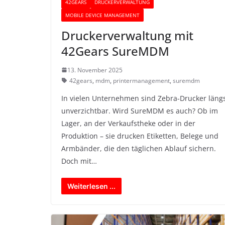
42GEARS
DRUCKERVERWALTUNG
MOBILE DEVICE MANAGEMENT
Druckerverwaltung mit
42Gears SureMDM
13. November 2025
42gears
,
mdm
,
printermanagement
,
suremdm
In vielen Unternehmen sind Zebra-Drucker läng
unverzichtbar. Wird SureMDM es auch? Ob im
Lager, an der Verkaufstheke oder in der
Produktion – sie drucken Etiketten, Belege und
Armbänder, die den täglichen Ablauf sichern.
Doch mit…
Weiterlesen ...