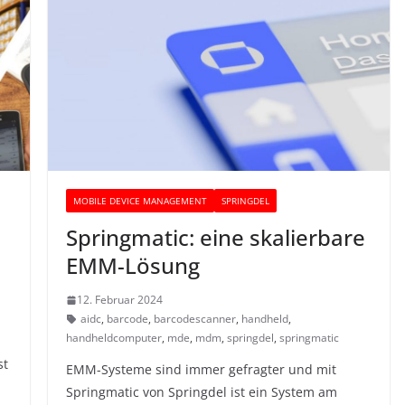
MOBILE DEVICE MANAGEMENT
SPRINGDEL
Springmatic: eine skalierbare
EMM-Lösung
,
12. Februar 2024
aidc
,
barcode
,
barcodescanner
,
handheld
,
handheldcomputer
,
mde
,
mdm
,
springdel
,
springmatic
st
EMM-Systeme sind immer gefragter und mit
Springmatic von Springdel ist ein System am