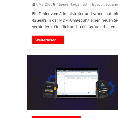
7. Mai 2026
42gears
,
4augen
,
administration
,
augenpr
Ein Fehler vom Administrator und schon läuft n
42Gears in der MDM-Umgebung einen neuen Sic
verhindern. Ein Klick und 1000 Geräte erhalten 
Weiterlesen ...