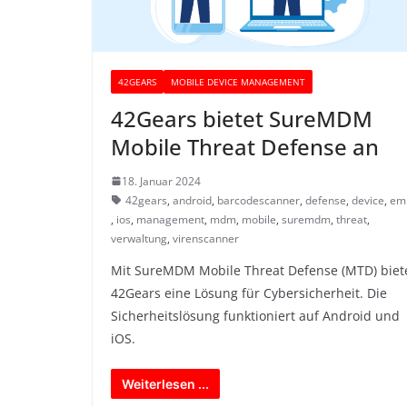
42GEARS
MOBILE DEVICE MANAGEMENT
42Gears bietet SureMDM
Mobile Threat Defense an
18. Januar 2024
42gears
,
android
,
barcodescanner
,
defense
,
device
,
e
,
ios
,
management
,
mdm
,
mobile
,
suremdm
,
threat
,
verwaltung
,
virenscanner
Mit SureMDM Mobile Threat Defense (MTD) biet
42Gears eine Lösung für Cybersicherheit. Die
Sicherheitslösung funktioniert auf Android und
iOS.
Weiterlesen ...