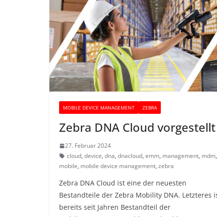
MOBILE DEVICE MANAGEMENT
ZEBRA
Zebra DNA Cloud vorgestellt
27. Februar 2024
cloud
,
device
,
dna
,
dnacloud
,
emm
,
management
,
mdm
mobile
,
mobile device management
,
zebra
Zebra DNA Cloud ist eine der neuesten
Bestandteile der Zebra Mobility DNA. Letzteres i
bereits seit Jahren Bestandteil der