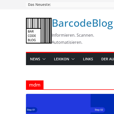
Skip
Das Neueste:
to
content
BarcodeBlog
Informieren. Scannen.
Automatisieren.
NEWS
LEXIKON
LINKS
DER A
mdm