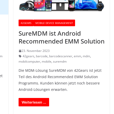
42GEARS
MOBILE DEVICE MANAGEMENT
SureMDM ist Android
Recommended EMM Solution
23. November 2023
mm
42gears
,
barcode
,
barcodescanner
,
emm
,
mdm
,
mobilcomputer
,
mobile
,
suremdm
Die MDM-Lösung SureMDM von 42Gears ist jetzt
et
Teil des Android Recommended EMM Solution
Programms. Kunden können jetzt noch bessere
Android-Lösungen erwarten.
Weiterlesen ...