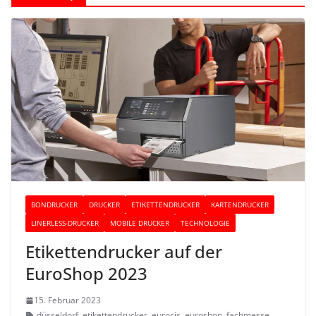
BONDRUCKER
DRUCKER
ETIKETTENDRUCKER
KARTENDRUCKER
LINERLESS-DRUCKER
MOBILE DRUCKER
TECHNOLOGIE
Etikettendrucker auf der
EuroShop 2023
15. Februar 2023
düsseldorf
,
etikettendrucker
,
eurocis
,
euroshop
,
fachmesse
,