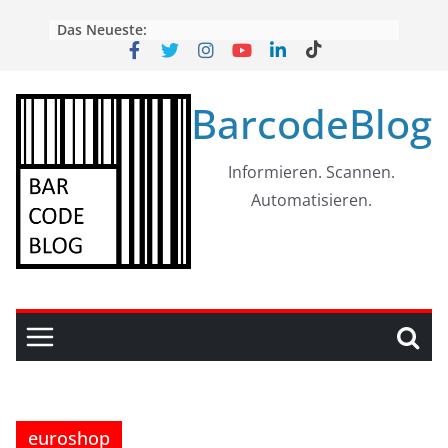
Skip
Das Neueste:
to
content
BarcodeBlog
Informieren. Scannen.
Automatisieren.
euroshop