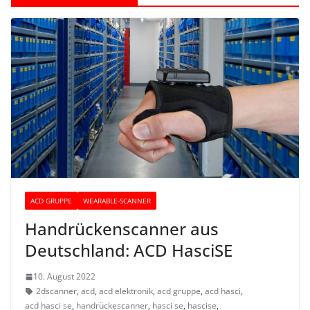
ACD GRUPPE
WEARABLE-SCANNER
Handrückenscanner aus
Deutschland: ACD HasciSE
10. August 2022
2dscanner
,
acd
,
acd elektronik
,
acd gruppe
,
acd hasci
,
acd hasci se
,
handrückescanner
,
hasci se
,
hascise
,