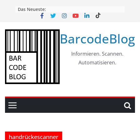
Skip
Das Neueste:
to
content
BarcodeBlog
Informieren. Scannen.
Automatisieren.
handrückescanner