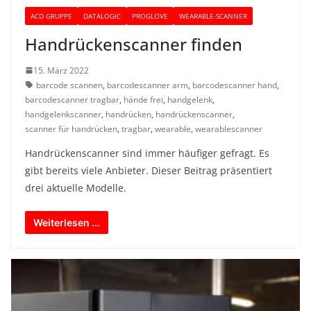
ACD GRUPPE
DATALOGIC
PROGLOVE
WEARABLE-SCANNER
Handrückenscanner finden
15. März 2022
barcode scannen
,
barcodescanner arm
,
barcodescanner hand
,
barcodescanner tragbar
,
hände frei
,
handgelenk
,
handgelenkscanner
,
handrücken
,
handrückenscanner
,
scanner für handrücken
,
tragbar
,
wearable
,
wearablescanner
Handrückenscanner sind immer häufiger gefragt. Es
gibt bereits viele Anbieter. Dieser Beitrag präsentiert
drei aktuelle Modelle.
Weiterlesen ...