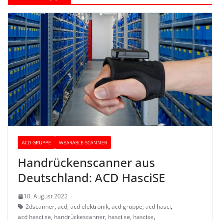
ACD GRUPPE
WEARABLE-SCANNER
Handrückenscanner aus
Deutschland: ACD HasciSE
10. August 2022
2dscanner
,
acd
,
acd elektronik
,
acd gruppe
,
acd hasci
,
acd hasci se
,
handrückescanner
,
hasci se
,
hascise
,