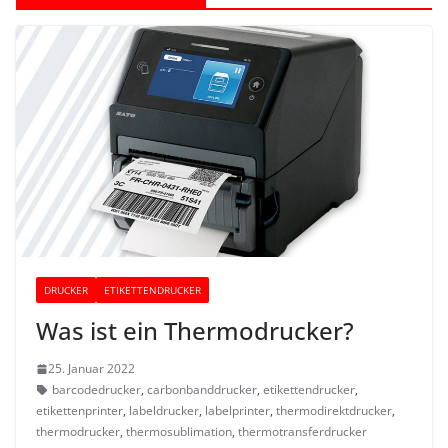
DRUCKER
ETIKETTENDRUCKER
Was ist ein Thermodrucker?
25. Januar 2022
barcodedrucker
,
carbonbanddrucker
,
etikettendrucker
,
etikettenprinter
,
labeldrucker
,
labelprinter
,
thermodirektdrucker
,
thermodrucker
,
thermosublimation
,
thermotransferdrucker