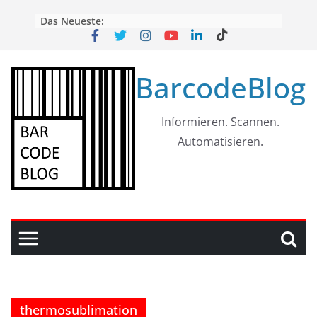
Skip
Das Neueste:
to
content
BarcodeBlog
Informieren. Scannen.
Automatisieren.
thermosublimation