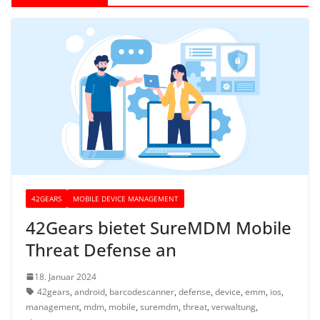
42GEARS
MOBILE DEVICE MANAGEMENT
42Gears bietet SureMDM Mobile
Threat Defense an
18. Januar 2024
42gears
,
android
,
barcodescanner
,
defense
,
device
,
emm
,
ios
,
management
,
mdm
,
mobile
,
suremdm
,
threat
,
verwaltung
,