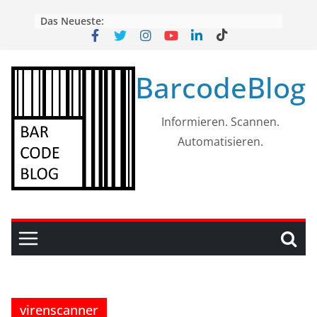
Skip
Das Neueste:
to
content
BarcodeBlog
Informieren. Scannen.
Automatisieren.
virenscanner