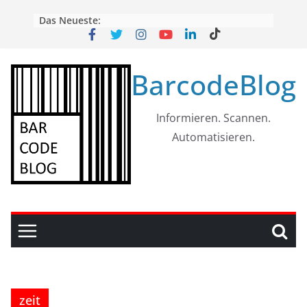
Skip
Das Neueste:
to
content
BarcodeBlog
Informieren. Scannen.
Automatisieren.
zeit