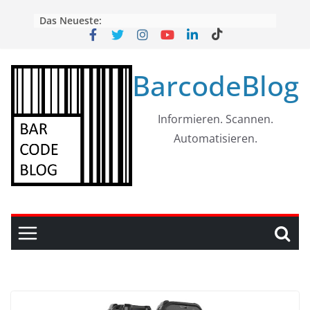
Skip
Das Neueste:
to
content
BarcodeBlog
Informieren. Scannen.
Automatisieren.