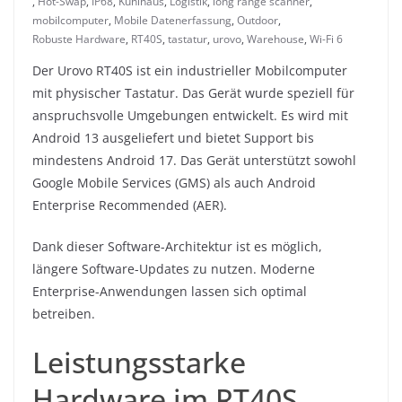
,
Hot-Swap
,
IP68
,
Kühlhaus
,
Logistik
,
long range scanner
,
mobilcomputer
,
Mobile Datenerfassung
,
Outdoor
,
Robuste Hardware
,
RT40S
,
tastatur
,
urovo
,
Warehouse
,
Wi-Fi 6
Der Urovo RT40S ist ein industrieller Mobilcomputer
mit physischer Tastatur. Das Gerät wurde speziell für
anspruchsvolle Umgebungen entwickelt. Es wird mit
Android 13 ausgeliefert und bietet Support bis
mindestens Android 17. Das Gerät unterstützt sowohl
Google Mobile Services (GMS) als auch Android
Enterprise Recommended (AER).
Dank dieser Software-Architektur ist es möglich,
längere Software-Updates zu nutzen. Moderne
Enterprise-Anwendungen lassen sich optimal
betreiben.
Leistungsstarke
Hardware im RT40S