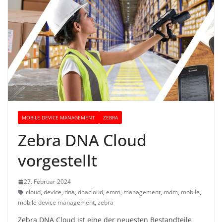
MOBILE DEVICE MANAGEMENT
ZEBRA
Zebra DNA Cloud
vorgestellt
27. Februar 2024
cloud
,
device
,
dna
,
dnacloud
,
emm
,
management
,
mdm
,
mobile
,
mobile device management
,
zebra
Zebra DNA Cloud ist eine der neuesten Bestandteile