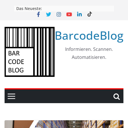
Skip
Das Neueste:
to
content
BarcodeBlog
Informieren. Scannen.
Automatisieren.