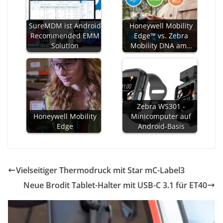
SureMDM ist Android
Honeywell Mobility
Recommended EMM
Edge™ vs. Zebra
Solution
Mobility DNA am…
Zebra WS301 -
Honeywell Mobility
Minicomputer auf
Edge
Android-Basis
Vielseitiger Thermodruck mit Star mC-Label3
Neue Brodit Tablet-Halter mit USB-C 3.1 für ET40