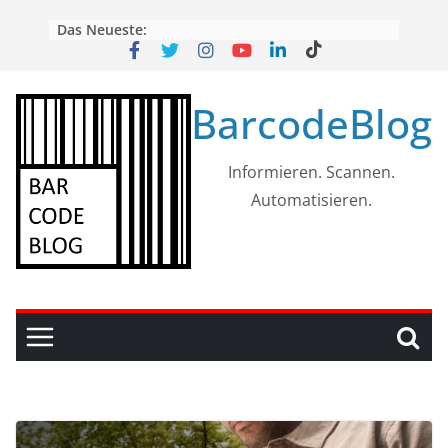
Skip
Das Neueste:
to
content
BarcodeBlog
Informieren. Scannen.
Automatisieren.