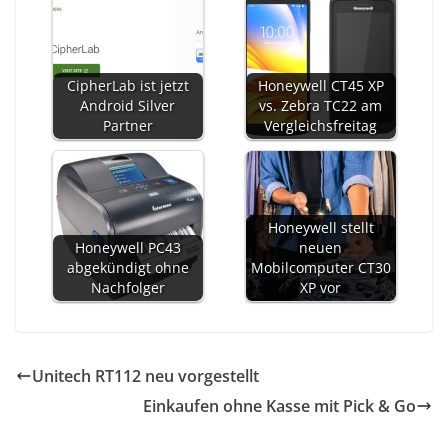
CipherLab ist jetzt
Honeywell CT45 XP
Android Silver
vs. Zebra TC22 am
Partner
Vergleichsfreitag
Honeywell stellt
Honeywell PC43
neuen
abgekündigt ohne
Mobilcomputer CT30
Nachfolger
XP vor
Unitech RT112 neu vorgestellt
Einkaufen ohne Kasse mit Pick & Go