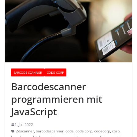
BARCODE-SCANNER
CODE CORP
Barcodescanner
programmieren mit
JavaScript
1. Juli 2022
2dscanner
,
barcodescanner
,
code
,
code corp
,
codecorp
,
corp
,