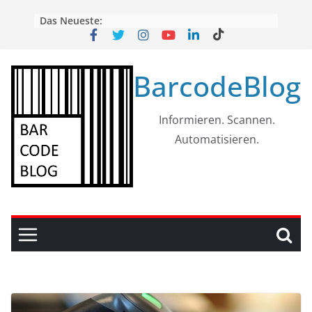
Skip
Das Neueste:
to
content
BarcodeBlog
Informieren. Scannen.
Automatisieren.