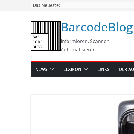
Skip
Das Neueste:
to
content
BarcodeBlog
Informieren. Scannen.
Automatisieren.
NEWS
LEXIKON
LINKS
DER A