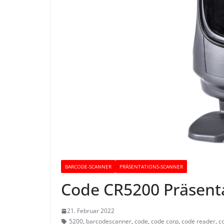
BARCODE-SCANNER
PRÄSENTATIONS-SCANNER
Code CR5200 Präsent
21. Februar 2022
5200
,
barcodescanner
,
code
,
code corp
,
code reader
,
c