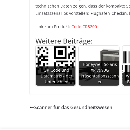
technischen Daten zeigen, dass der kompakte S
Einsatzszenarios vorstellen: Flughafen-Checkin, 
Link zum Produkt:
Code CR5200
Weitere Beiträge:
Honeywell Solaris
QR Code und
XP 7990G
Datamatrix - der
Präsentationsscann
W
Unterschied
er
B
Scanner für das Gesundheitswesen