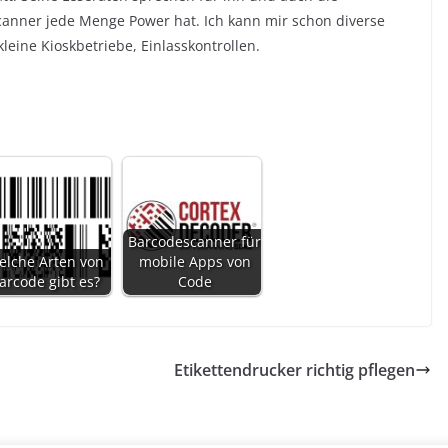
canner jede Menge Power hat. Ich kann mir schon diverse
kleine Kioskbetriebe, Einlasskontrollen.
Barcodescanner für
elche Arten von
mobile Apps von
arcode gibt es?
Code
Etikettendrucker richtig pflegen