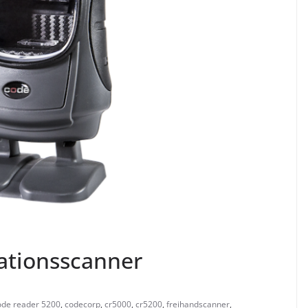
ationsscanner
ode reader 5200
,
codecorp
,
cr5000
,
cr5200
,
freihandscanner
,