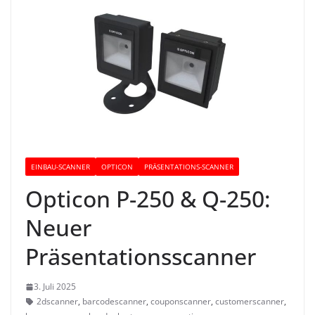
EINBAU-SCANNER
OPTICON
PRÄSENTATIONS-SCANNER
Opticon P-250 & Q-250:
Neuer
Präsentationsscanner
3. Juli 2025
2dscanner
,
barcodescanner
,
couponscanner
,
customerscanner
,