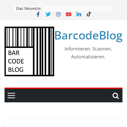
Skip
Das Neueste:
to
content
BarcodeBlog
Informieren. Scannen.
Automatisieren.