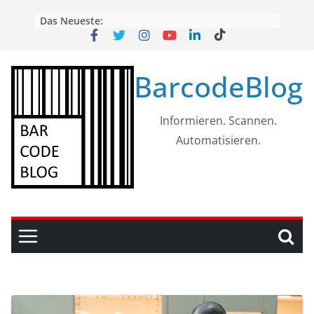
Skip
Das Neueste:
to
content
BarcodeBlog
Informieren. Scannen.
Automatisieren.