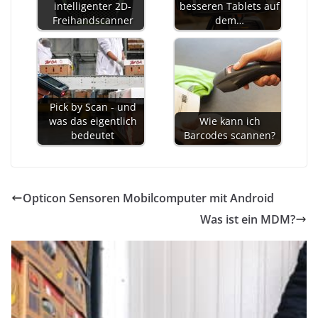
intelligenter 2D-
besseren Tablets auf
Freihandscanner
dem…
Pick by Scan - und
was das eigentlich
Wie kann ich
bedeutet
Barcodes scannen?
Opticon Sensoren Mobilcomputer mit Android
Was ist ein MDM?