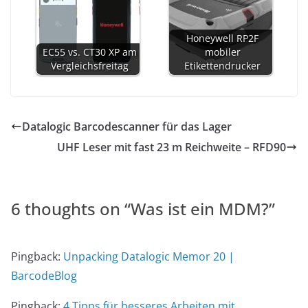
Honeywell RP2F
EC55 vs. CT30 XP am
mobiler
Vergleichsfreitag
Etikettendrucker
Datalogic Barcodescanner für das Lager
UHF Leser mit fast 23 m Reichweite – RFD90
6 thoughts on “
Was ist ein MDM?
”
Pingback:
Unpacking Datalogic Memor 20 |
BarcodeBlog
Pingback:
4 Tipps für besseres Arbeiten mit