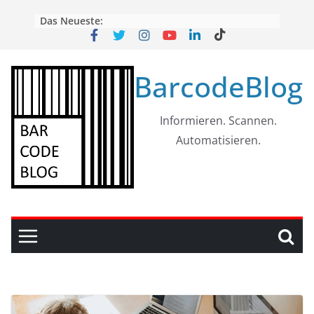
Skip
Das Neueste:
to
content
BarcodeBlog
Informieren. Scannen.
Automatisieren.