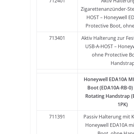
712401
Aktiv Halterun
Zigarettenanzünder-Ste
HOST – Honeywell E
Protective Boot, ohn
713401
Aktiv Halterung zur Fest
USB-A-HOST – Honey
ohne Protective B
Handstra
Honeywell EDA10A MIT
Boot (EDA10A-RB-0
Rotating Handstrap 
1PK)
711391
Passiv Halterung mit 
Honeywell EDA10A mit
Boot, ohne Han