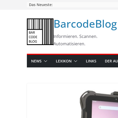
Skip
Das Neueste:
to
content
BarcodeBlog
Informieren. Scannen.
Automatisieren.
NEWS
LEXIKON
LINKS
DER A