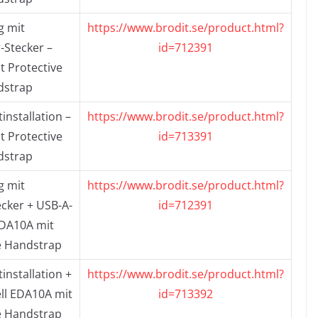
g mit
https://www.brodit.se/product.html?
-Stecker –
id=712391
 Protective
dstrap
installation –
https://www.brodit.se/product.html?
 Protective
id=713391
dstrap
g mit
https://www.brodit.se/product.html?
cker + USB-A-
id=712391
DA10A mit
e Handstrap
installation +
https://www.brodit.se/product.html?
ll EDA10A mit
id=713392
e Handstrap