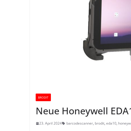
BRODIT
Neue Honeywell EDA1
23. April 2024
barcodescanner
,
brodit
,
eda10
,
honeywe