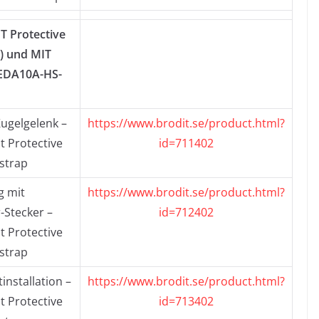
T Protective
) und MIT
(EDA10A-HS-
Kugelgelenk –
https://www.brodit.se/product.html?
 Protective
id=711402
strap
g mit
https://www.brodit.se/product.html?
-Stecker –
id=712402
 Protective
strap
installation –
https://www.brodit.se/product.html?
 Protective
id=713402