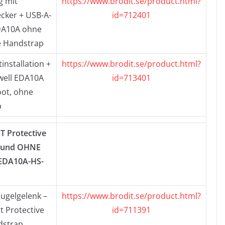
g mit
https://www.brodit.se/product.html?
cker + USB-A-
id=712401
DA10A ohne
e Handstrap
installation +
https://www.brodit.se/product.html?
well EDA10A
id=713401
oot, ohne
p
 Protective
) und OHNE
(EDA10A-HS-
Kugelgelenk –
https://www.brodit.se/product.html?
 Protective
id=711391
dstrap