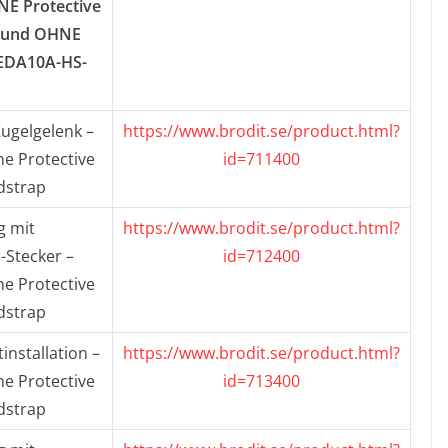
E Protective
) und OHNE
(EDA10A-HS-
Kugelgelenk –
https://www.brodit.se/product.html?
e Protective
id=711400
dstrap
g mit
https://www.brodit.se/product.html?
-Stecker –
id=712400
e Protective
dstrap
installation –
https://www.brodit.se/product.html?
e Protective
id=713400
dstrap