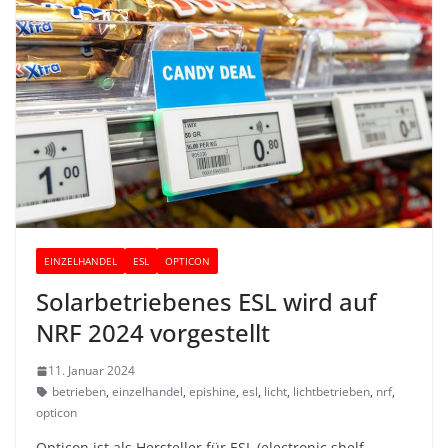
EINZELHANDEL
ESL
OPTICON
Solarbetriebenes ESL wird auf
NRF 2024 vorgestellt
11. Januar 2024
betrieben
,
einzelhandel
,
epishine
,
esl
,
licht
,
lichtbetrieben
,
nrf
,
opticon
Opticon ist als Hersteller für ESL (electronic shelf