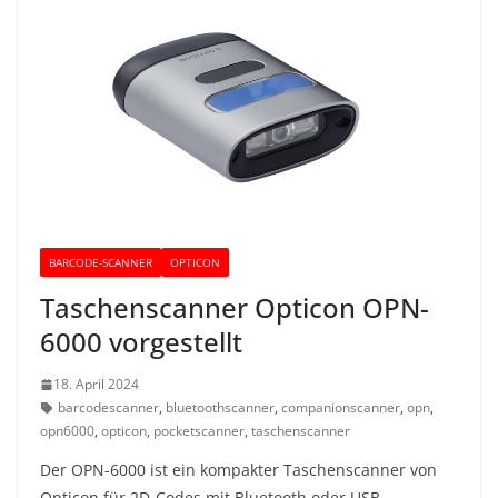
BARCODE-SCANNER
OPTICON
Taschenscanner Opticon OPN-
6000 vorgestellt
18. April 2024
barcodescanner
,
bluetoothscanner
,
companionscanner
,
opn
,
opn6000
,
opticon
,
pocketscanner
,
taschenscanner
Der OPN-6000 ist ein kompakter Taschenscanner von
Opticon für 2D-Codes mit Bluetooth oder USB-