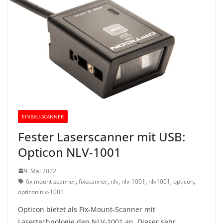
EINBAU-SCANNER
Fester Laserscanner mit USB:
Opticon NLV-1001
9. Mai 2022
fix mount scanner
,
fixscanner
,
nlv
,
nlv-1001
,
nlv1001
,
opticon
,
opticon nlv-1001
Opticon bietet als Fix-Mount-Scanner mit
Lasertechnologie den NLV-1001 an. Dieser sehr