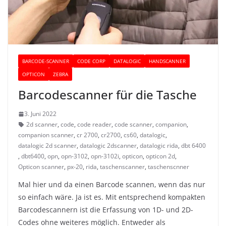
BARCODE-SCANNER
CODE CORP
DATALOGIC
HANDSCANNER
OPTICON
ZEBRA
Barcodescanner für die Tasche
3. Juni 2022
2d scanner
,
code
,
code reader
,
code scanner
,
companion
,
companion scanner
,
cr 2700
,
cr2700
,
cs60
,
datalogic
,
datalogic 2d scanner
,
datalogic 2dscanner
,
datalogic rida
,
dbt 6400
,
dbt6400
,
opn
,
opn-3102
,
opn-3102i
,
opticon
,
opticon 2d
,
Opticon scanner
,
px-20
,
rida
,
taschenscanner
,
taschenscnner
Mal hier und da einen Barcode scannen, wenn das nur
so einfach wäre. Ja ist es. Mit entsprechend kompakten
Barcodescannern ist die Erfassung von 1D- und 2D-
Codes ohne weiteres möglich. Entweder als