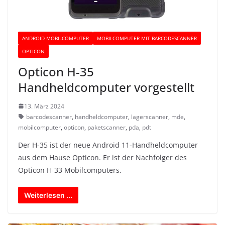
ANDROID MOBILCOMPUTER
MOBILCOMPUTER MIT BARCODESCANNER
OPTICON
Opticon H-35
Handheldcomputer vorgestellt
13. März 2024
barcodescanner
,
handheldcomputer
,
lagerscanner
,
mde
,
mobilcomputer
,
opticon
,
paketscanner
,
pda
,
pdt
Der H-35 ist der neue Android 11-Handheldcomputer
aus dem Hause Opticon. Er ist der Nachfolger des
Opticon H-33 Mobilcomputers.
Weiterlesen ...