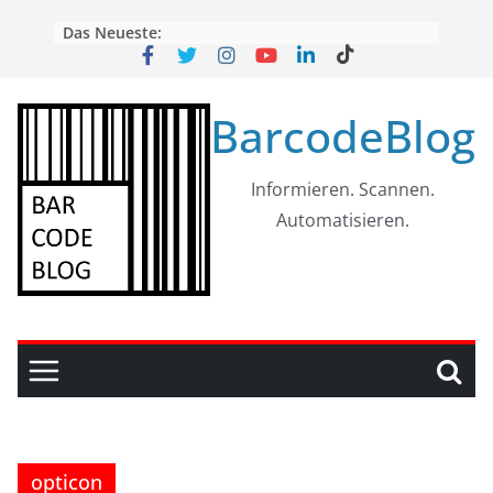
Skip
Das Neueste:
to
content
BarcodeBlog
Informieren. Scannen.
Automatisieren.
opticon