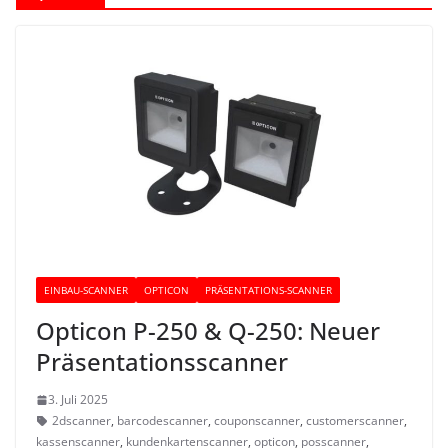
EINBAU-SCANNER
OPTICON
PRÄSENTATIONS-SCANNER
Opticon P-250 & Q-250: Neuer
Präsentationsscanner
3. Juli 2025
2dscanner
,
barcodescanner
,
couponscanner
,
customerscanner
,
kassenscanner
,
kundenkartenscanner
,
opticon
,
posscanner
,