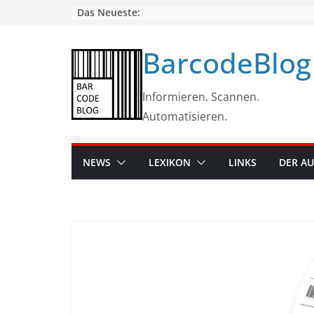
Skip
Das Neueste:
to
content
BarcodeBlog
Informieren. Scannen.
Automatisieren.
NEWS
LEXIKON
LINKS
DER A