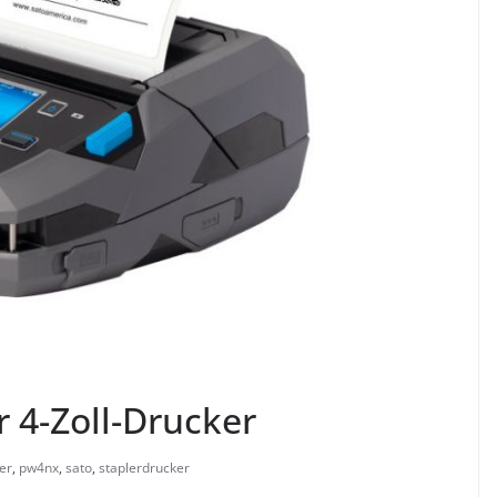
 4-Zoll-Drucker
er
,
pw4nx
,
sato
,
staplerdrucker