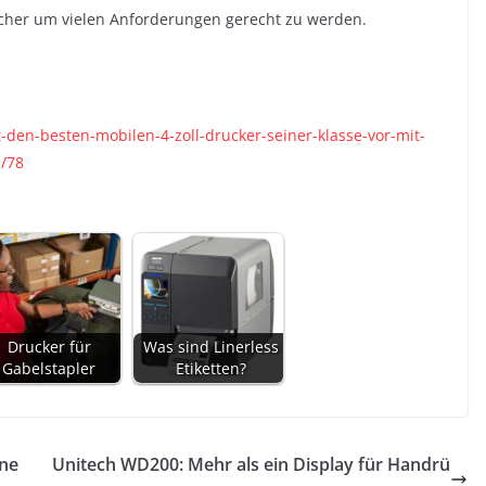
her um vielen Anforderungen gerecht zu werden.
-den-besten-mobilen-4-zoll-drucker-seiner-klasse-vor-mit-
n/78
Drucker für
Was sind Linerless
Gabelstapler
Etiketten?
one
Unitech WD200: Mehr als ein Display für Handrü