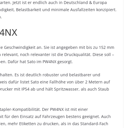
ten. Jetzt ist er endlich auch in Deutschland & Europa
ndigkeit, Belastbarkeit und minimale Ausfallzeiten konzipiert.
n.
W4NX
ie Geschwindigkeit an. Sie ist angegeben mit bis zu 152 mm
relevant, noch relevanter ist die Druckqualität. Diese soll –
en. Dafür hat Sato im PW4NX gesorgt.
halten. Es ist deutlich robuster und belastbarer und
eis dafür listet Sato eine Fallhöhe von über 2 Metern auf
rucker mit IP54 ab und hält Spritzwasser, als auch Staub
tapler-Kompatibilität. Der PW4NX ist mit einer
mit für den Einsatz auf Fahrzeugen bestens geeignet. Auch
en, mehr Etiketten zu drucken, als in das Standard-Fach