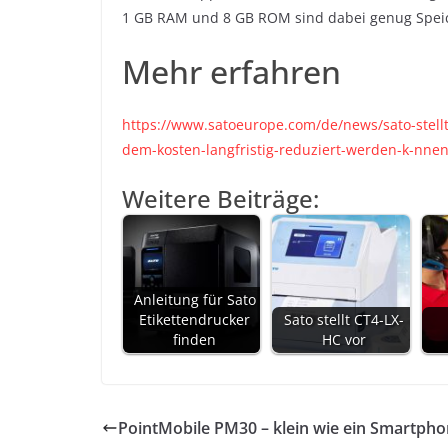
1 GB RAM und 8 GB ROM sind dabei genug Speic
Mehr erfahren
https://www.satoeurope.com/de/news/sato-stellt
dem-kosten-langfristig-reduziert-werden-k-nne
Weitere Beiträge:
Anleitung für Sato
Etikettendrucker
Sato stellt CT4-LX-
finden
HC vor
PointMobile PM30 – klein wie ein Smartph