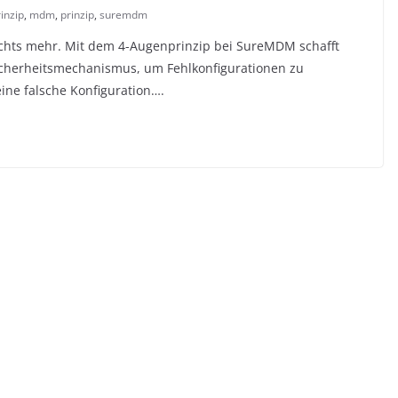
inzip
,
mdm
,
prinzip
,
suremdm
ichts mehr. Mit dem 4-Augenprinzip bei SureMDM schafft
herheitsmechanismus, um Fehlkonfigurationen zu
eine falsche Konfiguration….