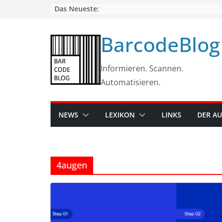
Skip
Das Neueste:
to
content
BarcodeBlog
Informieren. Scannen.
Automatisieren.
NEWS
LEXIKON
LINKS
DER A
4augen