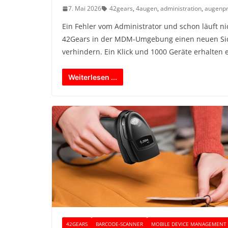
7. Mai 2026
42gears
,
4augen
,
administration
,
augenpr
Ein Fehler vom Administrator und schon läuft n
42Gears in der MDM-Umgebung einen neuen Sic
verhindern. Ein Klick und 1000 Geräte erhalten 
Weiterlesen ...
42GEARS
BARCODE-SCANNER
MOBILE DEVICE MANAGEMENT