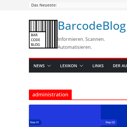
Skip
Das Neueste:
to
content
BarcodeBlog
Informieren. Scannen.
Automatisieren.
NEWS
LEXIKON
LINKS
DER A
administration