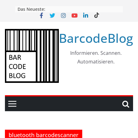
Skip
Das Neueste:
to
content
BarcodeBlog
Informieren. Scannen.
Automatisieren.
bluetooth barcodescanner