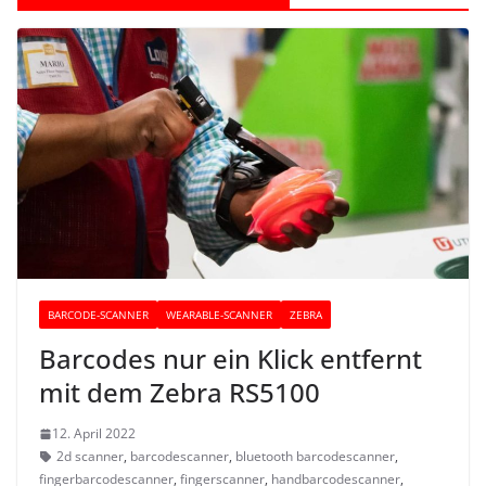
BARCODE-SCANNER
WEARABLE-SCANNER
ZEBRA
Barcodes nur ein Klick entfernt
mit dem Zebra RS5100
12. April 2022
2d scanner
,
barcodescanner
,
bluetooth barcodescanner
,
fingerbarcodescanner
,
fingerscanner
,
handbarcodescanner
,