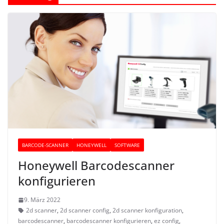
BARCODE-SCANNER
HONEYWELL
SOFTWARE
Honeywell Barcodescanner
konfigurieren
9. März 2022
2d scanner
,
2d scanner config
,
2d scanner konfiguration
,
barcodescanner
,
barcodescanner konfigurieren
,
ez config
,