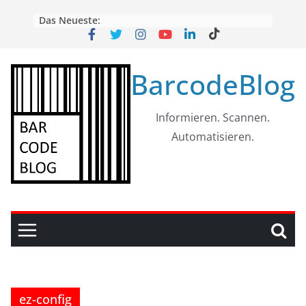
Skip
Das Neueste:
to
content
BarcodeBlog
Informieren. Scannen.
Automatisieren.
ez-config