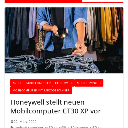
ANDROID MOBILCOMPUTER
HONEYWELL
MOBILCOMPUTER
MOBILCOMPUTER MIT BARCODESCANNER
Honeywell stellt neuen
Mobilcomputer CT30 XP vor
22. März 2022
android computer
,
ct 30 xp
,
ct30
,
ct30 scanner
,
ct30 xp
,