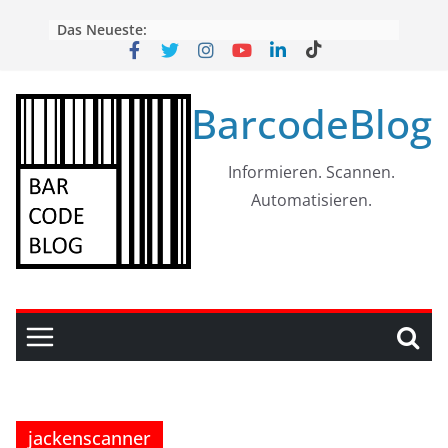
Skip
Das Neueste:
to
content
BarcodeBlog
Informieren. Scannen.
Automatisieren.
jackenscanner