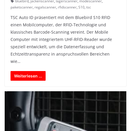
bluebird
,
jackenscanner
,
lagerscanner
,
modescanner
,
paketscanner
,
regalscanner
,
rfidscanner
,
S10
,
tsc
TSC Auto ID präsentiert mit dem Bluebird S10 RFID
einen Mobilcomputer, der RFID-Technologie und
klassisches Barcode-Scanning vereint. Der Mobile
Computer mit integriertem UHF-RFID-Reader wurde
speziell entwickelt, um die Datenerfassung und
Echtzeittransparenz in anspruchsvollen Bereichen
wie…
Weiterlesen ...