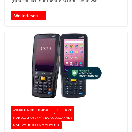
grundsätzlich nur mehr e-Schrott, denn was…
Weiterlesen ...
ANDROID MOBILCOMPUTER
CIPHERLAB
MOBILCOMPUTER MIT BARCODESCANNER
MOBILCOMPUTER MIT TASTATUR