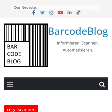
Skip
Das Neueste:
to
content
BarcodeBlog
Informieren. Scannen.
Automatisieren.
regalscanner