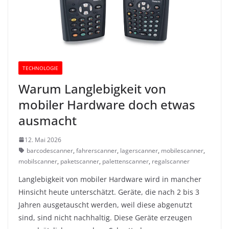
TECHNOLOGIE
Warum Langlebigkeit von
mobiler Hardware doch etwas
ausmacht
12. Mai 2026
barcodescanner
,
fahrerscanner
,
lagerscanner
,
mobilescanner
,
mobilscanner
,
paketscanner
,
palettenscanner
,
regalscanner
Langlebigkeit von mobiler Hardware wird in mancher
Hinsicht heute unterschätzt. Geräte, die nach 2 bis 3
Jahren ausgetauscht werden, weil diese abgenutzt
sind, sind nicht nachhaltig. Diese Geräte erzeugen