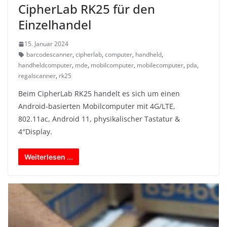
CipherLab RK25 für den
Einzelhandel
15. Januar 2024
barcodescanner
,
cipherlab
,
computer
,
handheld
,
handheldcomputer
,
mde
,
mobilcomputer
,
mobilecomputer
,
pda
,
regalscanner
,
rk25
Beim CipherLab RK25 handelt es sich um einen
Android-basierten Mobilcomputer mit 4G/LTE,
802.11ac, Android 11, physikalischer Tastatur &
4″Display.
Weiterlesen ...