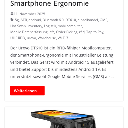
Smartphone-Ergonomie
11. November 2025
5g
,
AER
,
android
,
Bluetooth 6.0
,
DT610
,
einzelhandel
,
GMS
,
Hot-Swap
,
Inventory
,
Logistik
,
mobilcomputer
,
Mobile Datenerfassung
,
nfc
,
Order Picking
,
rfid
,
Tap-to-Pay
,
UHF RFID
,
urovo
,
Warehouse
,
Wi-Fi 7
Der Urovo DT610 ist ein RFID-fähiger Mobilcomputer,
der Smartphone-Ergonomie mit industrieller Leistung
verbindet. Das Gerät wird mit Android 15 ausgeliefert
und bietet Support bis mindestens Android 19. Es
unterstützt sowohl Google Mobile Services (GMS) als…
Weiterlesen ...