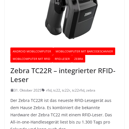
ANDROID MOBILCOMPUTER
MOBILCOMPUTER MIT BARCODESCANNER
MOBILCOMPUTER MIT RFID
RFID-LESER
ZEBRA
Zebra TC22R – integrierter RFID-
Leser
31. Oktober 2025
rfid
,
tc22
,
tc22r
,
tc22rfid
,
zebra
Der Zebra TC22R ist das neueste RFID-Lesegerät aus
dem Hause Zebra. Es kombiniert die bekannte
Hardware der Zebra TC22 mit einem RFID-Leser. Das
All-in-one-Handlesegerät liest bis zu 1.300 Tags pro