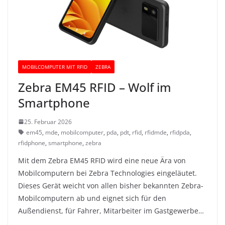
MOBILCOMPUTER MIT RFID
ZEBRA
Zebra EM45 RFID – Wolf im
Smartphone
25. Februar 2026
em45
,
mde
,
mobilcomputer
,
pda
,
pdt
,
rfid
,
rfidmde
,
rfidpda
,
rfidphone
,
smartphone
,
zebra
Mit dem Zebra EM45 RFID wird eine neue Ära von
Mobilcomputern bei Zebra Technologies eingeläutet.
Dieses Gerät weicht von allen bisher bekannten Zebra-
Mobilcomputern ab und eignet sich für den
Außendienst, für Fahrer, Mitarbeiter im Gastgewerbe…