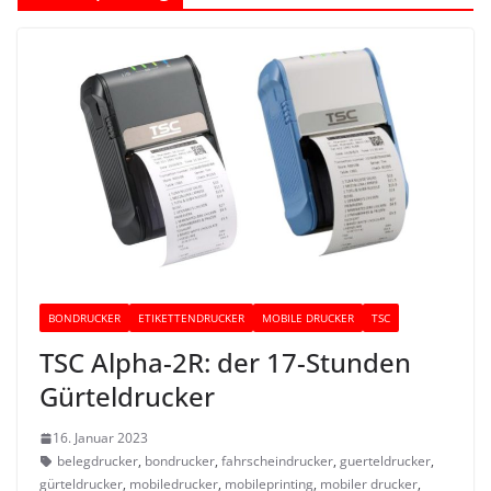
BONDRUCKER
ETIKETTENDRUCKER
MOBILE DRUCKER
TSC
TSC Alpha-2R: der 17-Stunden
Gürteldrucker
16. Januar 2023
belegdrucker
,
bondrucker
,
fahrscheindrucker
,
guerteldrucker
,
gürteldrucker
,
mobiledrucker
,
mobileprinting
,
mobiler drucker
,