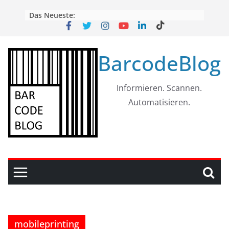
Skip
Das Neueste:
to
content
BarcodeBlog
Informieren. Scannen.
Automatisieren.
mobileprinting