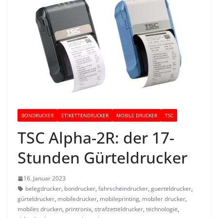
BONDRUCKER
ETIKETTENDRUCKER
MOBILE DRUCKER
TSC
TSC Alpha-2R: der 17-
Stunden Gürteldrucker
16. Januar 2023
belegdrucker
,
bondrucker
,
fahrscheindrucker
,
guerteldrucker
,
gürteldrucker
,
mobiledrucker
,
mobileprinting
,
mobiler drucker
,
mobiles drucken
,
printronix
,
strafzetteldrucker
,
technologie
,