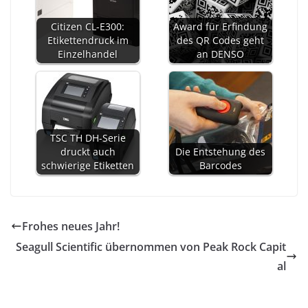
Citizen CL-E300:
Award für Erfindung
Etikettendruck im
des QR Codes geht
Einzelhandel
an DENSO
TSC TH DH-Serie
druckt auch
Die Entstehung des
schwierige Etiketten
Barcodes
Frohes neues Jahr!
Seagull Scientific übernommen von Peak Rock Capit
al