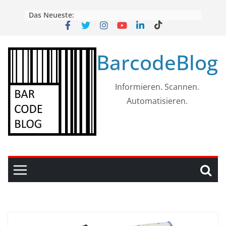
Skip
Das Neueste:
to
content
BarcodeBlog
Informieren. Scannen.
Automatisieren.