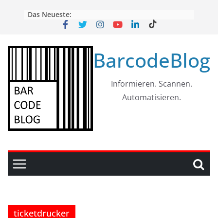
Skip
Das Neueste:
to
content
BarcodeBlog
Informieren. Scannen.
Automatisieren.
ticketdrucker