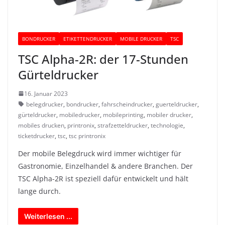
BONDRUCKER
ETIKETTENDRUCKER
MOBILE DRUCKER
TSC
TSC Alpha-2R: der 17-Stunden
Gürteldrucker
16. Januar 2023
belegdrucker
,
bondrucker
,
fahrscheindrucker
,
guerteldrucker
,
gürteldrucker
,
mobiledrucker
,
mobileprinting
,
mobiler drucker
,
mobiles drucken
,
printronix
,
strafzetteldrucker
,
technologie
,
ticketdrucker
,
tsc
,
tsc printronix
Der mobile Belegdruck wird immer wichtiger für
Gastronomie, Einzelhandel & andere Branchen. Der
TSC Alpha-2R ist speziell dafür entwickelt und hält
lange durch.
Weiterlesen ...