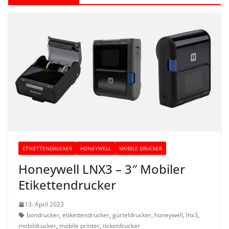
ETIKETTENDRUCKER
HONEYWELL
MOBILE DRUCKER
Honeywell LNX3 – 3″ Mobiler
Etikettendrucker
13. April 2023
bondrucker
,
etikettendrucker
,
gürteldrucker
,
honeywell
,
lnx3
,
mobildrucker
,
mobile printer
,
ticketdrucker