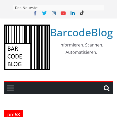
Skip
Das Neueste:
to
content
BarcodeBlog
Informieren. Scannen.
Automatisieren.
pm68