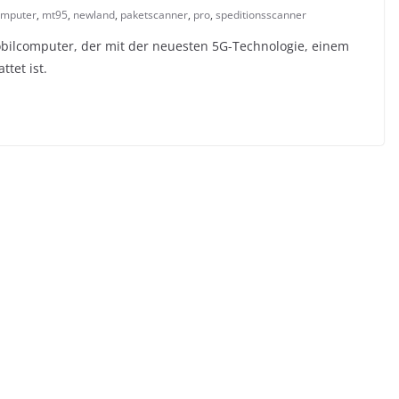
omputer
,
mt95
,
newland
,
paketscanner
,
pro
,
speditionsscanner
bilcomputer, der mit der neuesten 5G-Technologie, einem
tet ist.