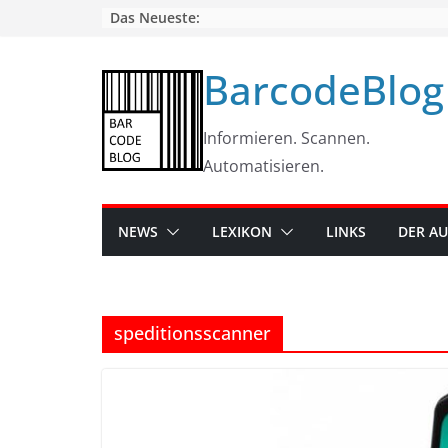
Skip
Das Neueste:
to
content
BarcodeBlog
Informieren. Scannen.
Automatisieren.
NEWS
LEXIKON
LINKS
DER A
speditionsscanner