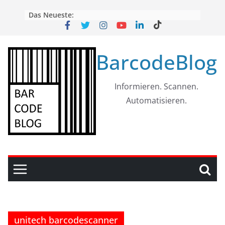
Skip
Das Neueste:
to
content
BarcodeBlog
Informieren. Scannen.
Automatisieren.
unitech barcodescanner