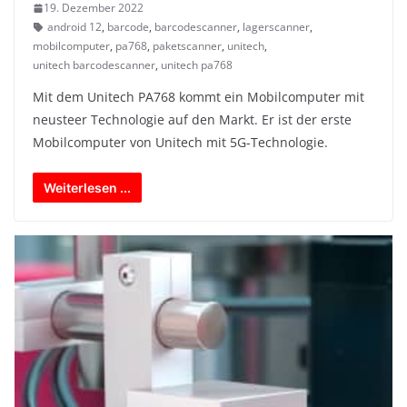
19. Dezember 2022
android 12
,
barcode
,
barcodescanner
,
lagerscanner
,
mobilcomputer
,
pa768
,
paketscanner
,
unitech
,
unitech barcodescanner
,
unitech pa768
Mit dem Unitech PA768 kommt ein Mobilcomputer mit
neusteer Technologie auf den Markt. Er ist der erste
Mobilcomputer von Unitech mit 5G-Technologie.
Weiterlesen ...