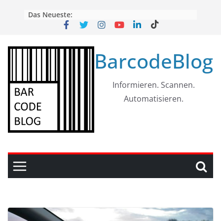
Skip
Das Neueste:
to
content
BarcodeBlog
Informieren. Scannen.
Automatisieren.