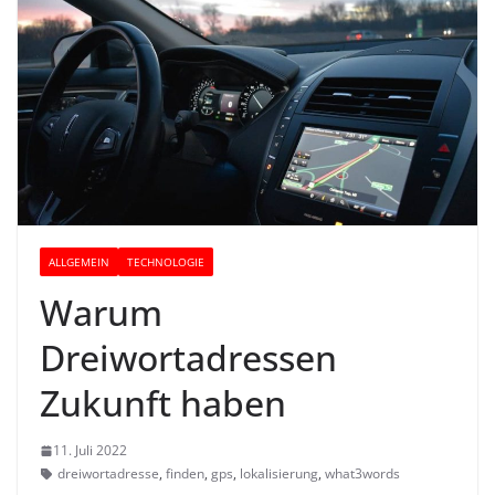
ALLGEMEIN
TECHNOLOGIE
Warum
Dreiwortadressen
Zukunft haben
11. Juli 2022
dreiwortadresse
,
finden
,
gps
,
lokalisierung
,
what3words