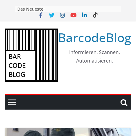
Skip
Das Neueste:
to
content
BarcodeBlog
Informieren. Scannen.
Automatisieren.