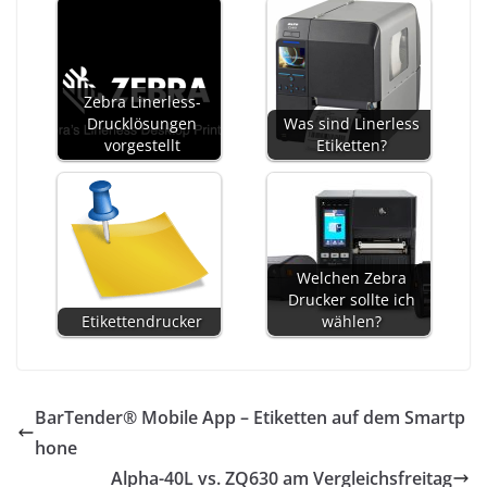
Zebra Linerless-
Drucklösungen
Was sind Linerless
vorgestellt
Etiketten?
Welchen Zebra
Drucker sollte ich
Etikettendrucker
wählen?
BarTender® Mobile App – Etiketten auf dem Smartp
hone
Alpha-40L vs. ZQ630 am Vergleichsfreitag