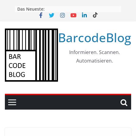
Skip
Das Neueste:
to
content
BarcodeBlog
Informieren. Scannen.
Automatisieren.