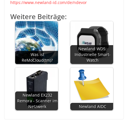
https://www.newland-id.com/de/ndevor
Weitere Beiträge:
Newland WD5:
Was ist
Industrielle Smart-
ReMoCloud(tm)?
Watch
Newland EX232
Remora - Scanner im
Netzwerk
Newland AIDC