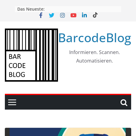
Skip
Das Neueste:
to
content
BarcodeBlog
Informieren. Scannen.
Automatisieren.