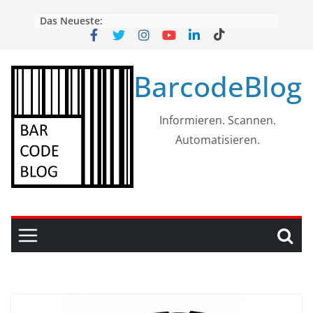
Skip
Das Neueste:
to
content
BarcodeBlog
Informieren. Scannen.
Automatisieren.