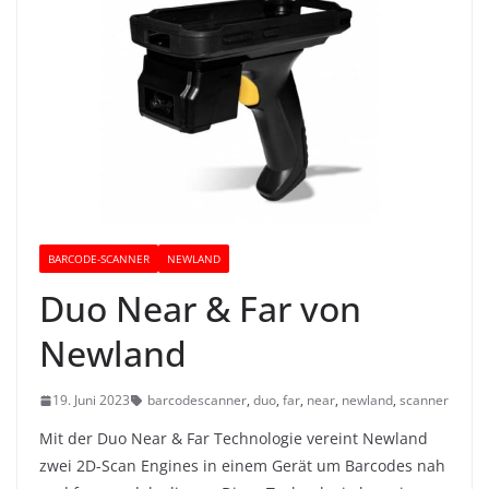
BARCODE-SCANNER
NEWLAND
Duo Near & Far von
Newland
19. Juni 2023
barcodescanner
,
duo
,
far
,
near
,
newland
,
scanner
Mit der Duo Near & Far Technologie vereint Newland
zwei 2D-Scan Engines in einem Gerät um Barcodes nah