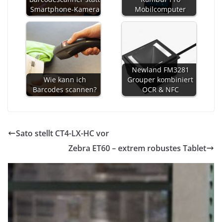
Smartphone-Kamera
Mobilcomputer
Newland FM3281
Wie kann ich
Grouper kombiniert
Barcodes scannen?
OCR & NFC
Sato stellt CT4-LX-HC vor
Zebra ET60 – extrem robustes Tablet