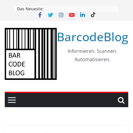
Skip
Das Neueste:
to
content
BarcodeBlog
Informieren. Scannen.
Automatisieren.