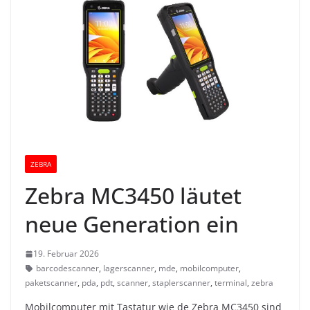
ZEBRA
Zebra MC3450 läutet
neue Generation ein
19. Februar 2026
barcodescanner
,
lagerscanner
,
mde
,
mobilcomputer
,
paketscanner
,
pda
,
pdt
,
scanner
,
staplerscanner
,
terminal
,
zebra
Mobilcomputer mit Tastatur wie de Zebra MC3450 sind