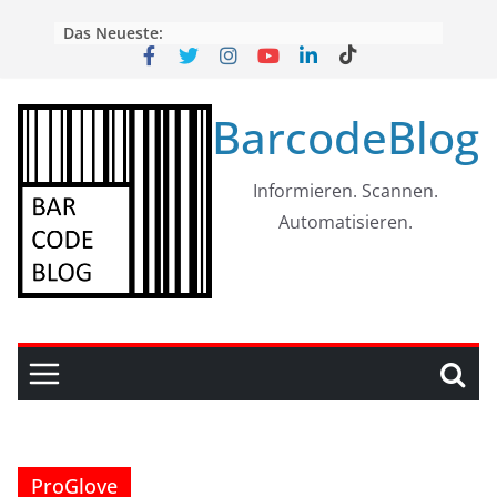
Skip
Das Neueste:
to
content
BarcodeBlog
Informieren. Scannen.
Automatisieren.
ProGlove