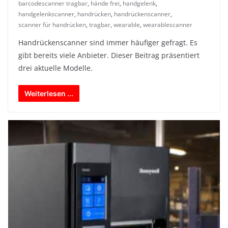
barcodescanner tragbar
,
hände frei
,
handgelenk
,
handgelenkscanner
,
handrücken
,
handrückenscanner
,
scanner für handrücken
,
tragbar
,
wearable
,
wearablescanner
Handrückenscanner sind immer häufiger gefragt. Es
gibt bereits viele Anbieter. Dieser Beitrag präsentiert
drei aktuelle Modelle.
Weiterlesen ...