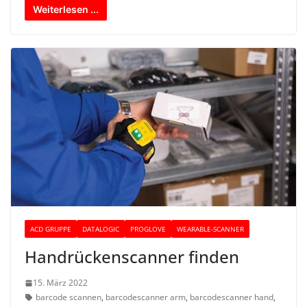
Weiterlesen ...
ACD GRUPPE
DATALOGIC
PROGLOVE
WEARABLE-SCANNER
Handrückenscanner finden
15. März 2022
barcode scannen
,
barcodescanner arm
,
barcodescanner hand
,