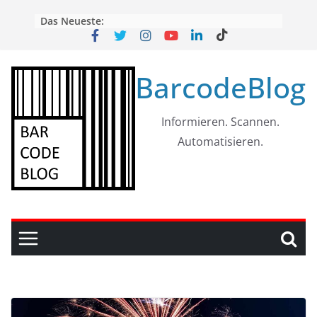
Skip
Das Neueste:
to
content
BarcodeBlog
Informieren. Scannen.
Automatisieren.