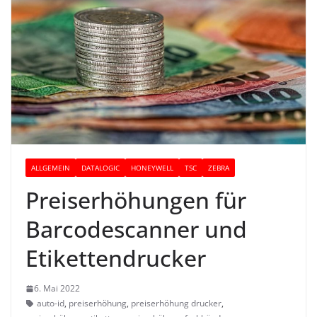
ALLGEMEIN
DATALOGIC
HONEYWELL
TSC
ZEBRA
Preiserhöhungen für
Barcodescanner und
Etikettendrucker
6. Mai 2022
auto-id
,
preiserhöhung
,
preiserhöhung drucker
,