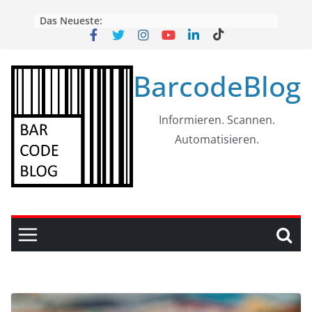
Skip
Das Neueste:
to
content
BarcodeBlog
Informieren. Scannen.
Automatisieren.