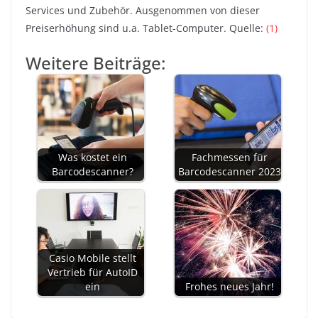
Services und Zubehör. Ausgenommen von dieser
Preiserhöhung sind u.a. Tablet-Computer. Quelle:
(1)
Weitere Beiträge:
Was kostet ein
Fachmessen für
Barcodescanner?
Barcodescanner 2023
Casio Mobile stellt
Vertrieb für AutoID
ein
Frohes neues Jahr!