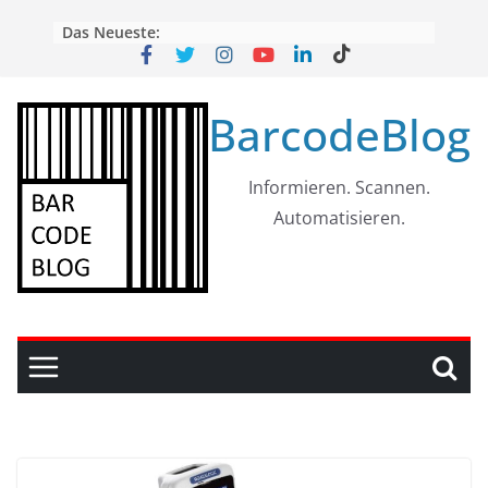
Skip
Das Neueste:
to
content
BarcodeBlog
Informieren. Scannen.
Automatisieren.