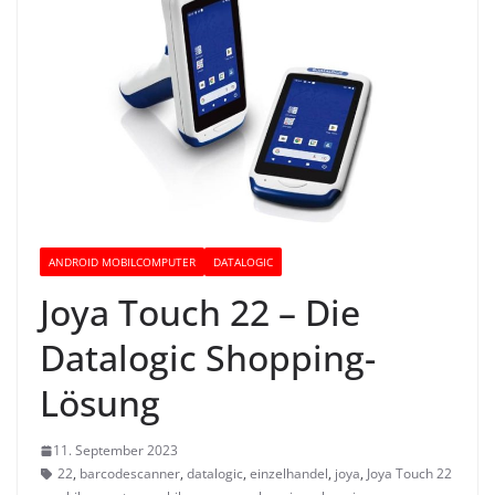
ANDROID MOBILCOMPUTER
DATALOGIC
Joya Touch 22 – Die
Datalogic Shopping-
Lösung
11. September 2023
22
,
barcodescanner
,
datalogic
,
einzelhandel
,
joya
,
Joya Touch 22