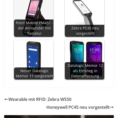
Point Mobile PM451 -
der Allrounder mit
Zebra PS30 neu
Tastatur
vorgestellt
Datalogic Memor 12
Neuer Datalogic
als Einstieg in
Memor 11 vorgestellt
Datenerfassung
Wearable mit RFID: Zebra WS50
Honeywell PC45 neu vorgestellt