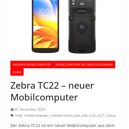
ANDROID MOBILCOMPUTER
MOBILCOMPUTER MIT BARCODESCANNER
ZEBRA
Zebra TC22 – neuer
Mobilcomputer
20. Dezember 2023
mde
,
mobilcomputer
,
mobilterminal
,
pda
,
pdt
,
tc22
,
tc27
,
zebra
Der Zebra TC22 ist ein neuer Mobilcomputer aus dem