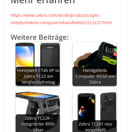
https://www.zebra.com/de/de/products/spec-
sheets/mobile-computers/handheld/tc22-tc27.html
Weitere Beiträge:
Honeywell CT45 XP vs.
Handgelenk-
Zebra TC22 am
Computer WS50 von
Vergleichsfreitag
Zebra
Zebra TC22R -
integrierter RFID-
Zebra TC201 neu
Leser
vorgestellt