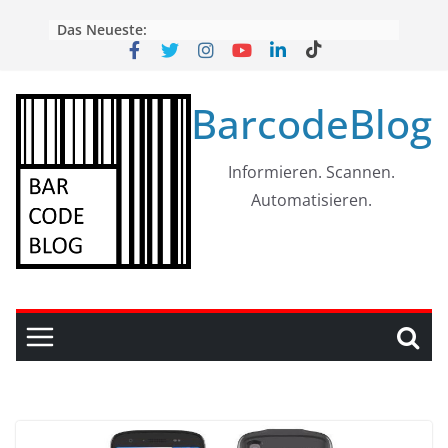
Skip
Das Neueste:
to
content
BarcodeBlog
Informieren. Scannen.
Automatisieren.