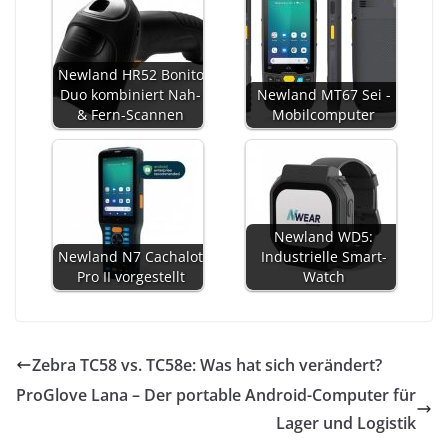
Newland HR52 Bonito
Duo kombiniert Nah-
Newland MT67 Sei -
& Fern-Scannen
Mobilcomputer
Newland WD5:
Newland N7 Cachalot
Industrielle Smart-
Pro II vorgestellt
Watch
Zebra TC58 vs. TC58e: Was hat sich verändert?
ProGlove Lana – Der portable Android-Computer für
Lager und Logistik