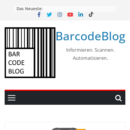
Skip
Das Neueste:
to
content
BarcodeBlog
Informieren. Scannen.
Automatisieren.