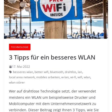
TECHNOLOGIE
3 Tipps für ein besseres WLAN
17. Mai 2022
besseres wlan
,
better wifi
,
bluetooth
,
drahtlos
,
lan
,
local area network
,
mobiles arbeiten
,
w-lan
,
wi-fi
,
wifi
,
wlan
,
wlan störer
Wer auf drahtlose Technologie setzt, der verwendet
meistens ein WLAN um beispielsweise Drucker und
Mobilcomputer mit dem Unternehmensnetzwerk zu
verbinden. Dieser Beitrag zeigt Ihnen 3 Tipps, wie Sie