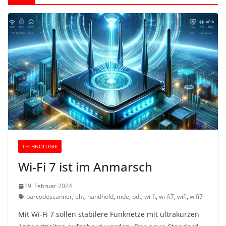
TECHNOLOGIE
Wi-Fi 7 ist im Anmarsch
19. Februar 2024
barcodescanner
,
eht
,
handheld
,
mde
,
pdt
,
wi-fi
,
wi-fi7
,
wifi
,
wifi7
Mit Wi-Fi 7 sollen stabilere Funknetze mit ultrakurzen