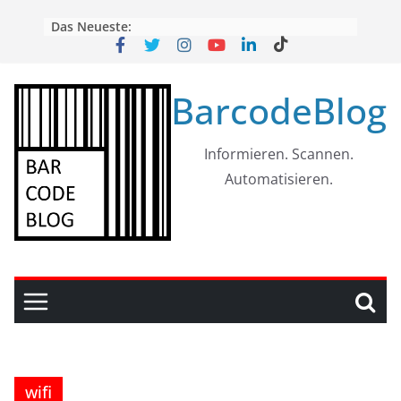
Skip
Das Neueste:
to
content
BarcodeBlog
Informieren. Scannen.
Automatisieren.
wifi