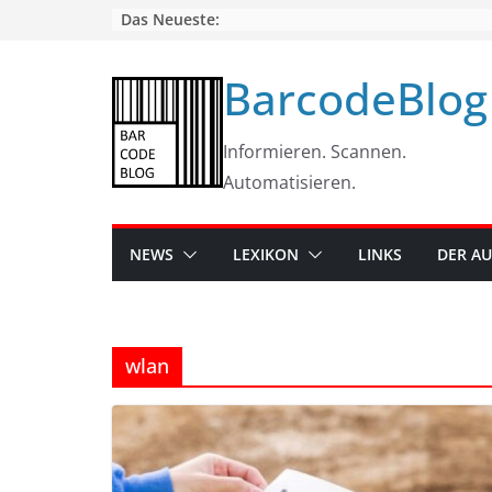
Skip
Das Neueste:
to
content
BarcodeBlog
Informieren. Scannen.
Automatisieren.
NEWS
LEXIKON
LINKS
DER A
wlan