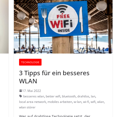
TECHNOLOGIE
3 Tipps für ein besseres
WLAN
17. Mai 2022
besseres wlan
,
better wifi
,
bluetooth
,
drahtlos
,
lan
,
local area network
,
mobiles arbeiten
,
w-lan
,
wi-fi
,
wifi
,
wlan
,
wlan störer
Wer auf drahtlose Technologie setzt, der