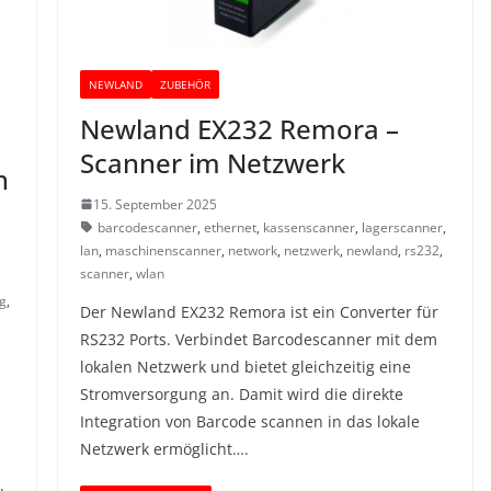
NEWLAND
ZUBEHÖR
Newland EX232 Remora –
Scanner im Netzwerk
n
15. September 2025
barcodescanner
,
ethernet
,
kassenscanner
,
lagerscanner
,
lan
,
maschinenscanner
,
network
,
netzwerk
,
newland
,
rs232
,
scanner
,
wlan
g
,
Der Newland EX232 Remora ist ein Converter für
RS232 Ports. Verbindet Barcodescanner mit dem
lokalen Netzwerk und bietet gleichzeitig eine
Stromversorgung an. Damit wird die direkte
Integration von Barcode scannen in das lokale
Netzwerk ermöglicht….