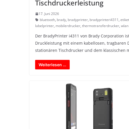
Tischdruckerleistung
17. Juni 2026
bluetooth
,
brady
,
bradyprinter
,
bradyprinteri4311
,
etike
labelprinter
,
mobilerdrucker
,
thermotransferdrucker
,
wlan
Der BradyPrinter i4311 von Brady Corporation ist
Druckleistung mit einem kabellosen, tragbaren
stationären Tischdrucker und dem klassischen m
Weiterlesen ...