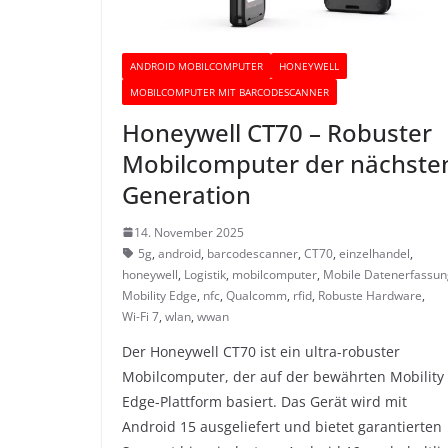
ANDROID MOBILCOMPUTER
HONEYWELL
MOBILCOMPUTER MIT BARCODESCANNER
Honeywell CT70 – Robuster
Mobilcomputer der nächste
Generation
14. November 2025
5g
,
android
,
barcodescanner
,
CT70
,
einzelhandel
,
honeywell
,
Logistik
,
mobilcomputer
,
Mobile Datenerfassun
Mobility Edge
,
nfc
,
Qualcomm
,
rfid
,
Robuste Hardware
,
Wi-Fi 7
,
wlan
,
wwan
Der Honeywell CT70 ist ein ultra-robuster
Mobilcomputer, der auf der bewährten Mobility
Edge-Plattform basiert. Das Gerät wird mit
Android 15 ausgeliefert und bietet garantierten