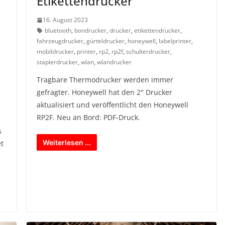
Etikettendrucker
16. August 2023
bluetooth
,
bondrucker
,
drucker
,
etikettendrucker
,
fahrzeugdrucker
,
gürteldrucker
,
honeywell
,
labelprinter
,
mobildrucker
,
printer
,
rp2
,
rp2f
,
schulterdrucker
,
staplerdrucker
,
wlan
,
wlandrucker
Tragbare Thermodrucker werden immer
gefragter. Honeywell hat den 2″ Drucker
aktualisiert und veröffentlicht den Honeywell
RP2F. Neu an Bord: PDF-Druck.
s
Weiterlesen ...
et