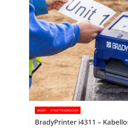
BRADY
ETIKETTENDRUCKER
BradyPrinter i4311 – Kabello