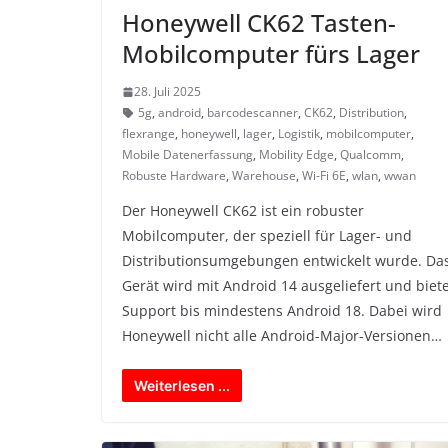
Honeywell CK62 Tasten-
Mobilcomputer fürs Lager
28. Juli 2025
5g
,
android
,
barcodescanner
,
CK62
,
Distribution
,
flexrange
,
honeywell
,
lager
,
Logistik
,
mobilcomputer
,
Mobile Datenerfassung
,
Mobility Edge
,
Qualcomm
,
Robuste Hardware
,
Warehouse
,
Wi-Fi 6E
,
wlan
,
wwan
Der Honeywell CK62 ist ein robuster
Mobilcomputer, der speziell für Lager- und
Distributionsumgebungen entwickelt wurde. Da
Gerät wird mit Android 14 ausgeliefert und biet
Support bis mindestens Android 18. Dabei wird
Honeywell nicht alle Android-Major-Versionen…
Weiterlesen ...