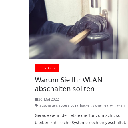
TECHNOLOGIE
Warum Sie Ihr WLAN
abschalten sollten
30. Mai 2022
abschalten
,
access point
,
hacker
,
sicherheit
,
wifi
,
wlan
Gerade wenn der letzte die Tür zu macht, so
bleiben zahlreiche Systeme noch eingeschaltet.