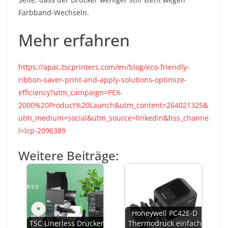
Farbband-Wechseln.
Mehr erfahren
https://apac
.
tscprinters.com/en/blog/eco-friendly-
ribbon-saver-print-and-apply-solutions-optimize-
efficiency?utm_campaign=PEX-
2000%20Product%20Launch&utm_content=264021325&
utm_medium=social&utm_source=linkedin&hss_channe
l=lcp-2096389
Weitere Beiträge:
Honeywell PC42E-D
TSC Linerless Drucker
Thermodruck einfach