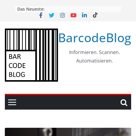
Skip
Das Neueste:
to
content
BarcodeBlog
Informieren. Scannen.
Automatisieren.