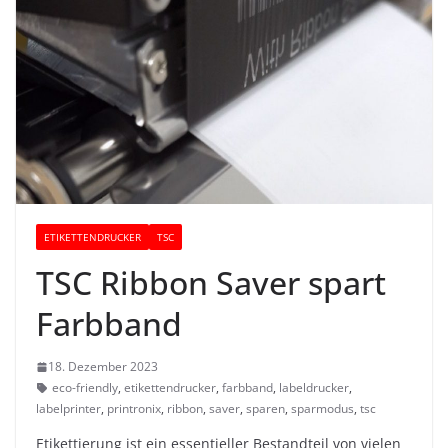
ETIKETTENDRUCKER
TSC
TSC Ribbon Saver spart
Farbband
18. Dezember 2023
eco-friendly
,
etikettendrucker
,
farbband
,
labeldrucker
,
labelprinter
,
printronix
,
ribbon
,
saver
,
sparen
,
sparmodus
,
tsc
Etikettierung ist ein essentieller Bestandteil von vielen