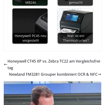
MB240
gemacht
Honeywell PC45 neu
Was ist ein
vorgestellt
Thermodrucker?
Honeywell CT45 XP vs. Zebra TC22 am Vergleichsfrei
tag
Newland FM3281 Grouper kombiniert OCR & NFC