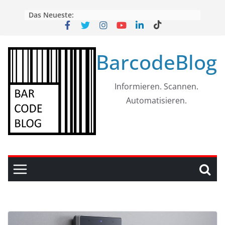
Skip
Das Neueste:
to
content
BarcodeBlog
Informieren. Scannen.
Automatisieren.