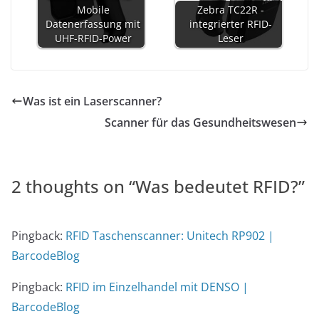
Mobile
Zebra TC22R -
Datenerfassung mit
integrierter RFID-
UHF-RFID-Power
Leser
Was ist ein Laserscanner?
Scanner für das Gesundheitswesen
2 thoughts on “
Was bedeutet RFID?
”
Pingback:
RFID Taschenscanner: Unitech RP902 |
BarcodeBlog
Pingback:
RFID im Einzelhandel mit DENSO |
BarcodeBlog