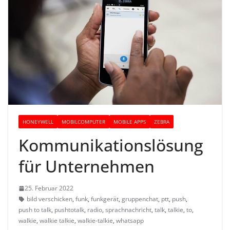
HONEYWELL
MOBILCOMPUTER
MOBILE APPS
ZEBRA
Kommunikationslösung
für Unternehmen
25. Februar 2022
bild verschicken
,
funk
,
funkgerät
,
gruppenchat
,
ptt
,
push
,
push to talk
,
pushtotalk
,
radio
,
sprachnachricht
,
talk
,
talkie
,
to
,
walkie
,
walkie talkie
,
walkie-talkie
,
whatsapp