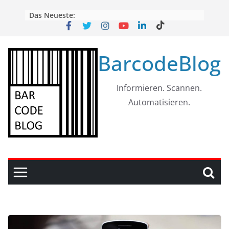
Skip
Das Neueste:
to
content
BarcodeBlog
Informieren. Scannen.
Automatisieren.