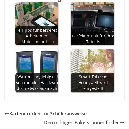
4 Tipps für besseres
Arbeiten mit
Perfekter Halt für Ihre
Mobilcomputern
Tablets
Warum Langlebigkeit
Smart Talk von
von mobiler Hardware
Honeywell wird
doch etwas ausmacht
eingestellt
Kartendrucker für Schülerausweise
Den richtigen Paketscanner finden