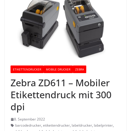
ETIKETTENDRUCKER
MOBILE DRUCKER
ZEBRA
Zebra ZD611 – Mobiler
Etikettendruck mit 300
dpi
8. September 2022
barcodedrucker
,
etikettendrucker
,
labeldrucker
,
labelprinter
,