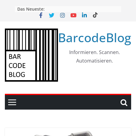
Skip
Das Neueste:
to
content
BarcodeBlog
Informieren. Scannen.
Automatisieren.