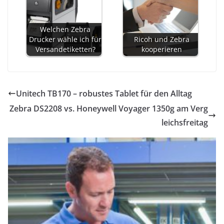
Welchen Zebra
Drucker wähle ich für
Ricoh und Zebra
Versandetiketten?
kooperieren
Unitech TB170 – robustes Tablet für den Alltag
Zebra DS2208 vs. Honeywell Voyager 1350g am Verg
leichsfreitag